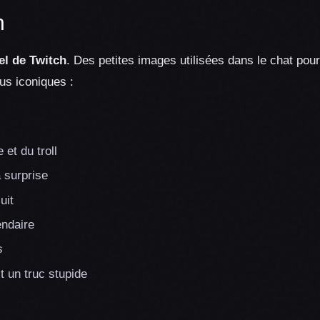
h
el de Twitch
. Des petites images utilisées dans le chat po
us iconiques :
et du troll
a surprise
uit
endaire
s
 un truc stupide