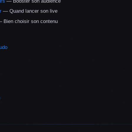
urs
— Booster son audience
r
— Quand lancer son live
 Bien choisir son contenu
eudo
h