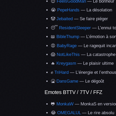
😊
FeelsGoodMan
— Le bonheur
😭
PepeHands
— La désolation
🤡
Jebaited
— Se faire piéger
😴
ResidentSleeper
— L’ennui to
📖
BibleThump
— L’émotion à so
😡
BabyRage
— Le ragequit inca
😱
NotLikeThis
— La catastrophe 
🔥
Kreygasm
— Le plaisir ultime
✊
TriHard
— L’énergie et l’enthou
🤮
DansGame
— Le dégoût
Emotes BTTV / 7TV / FFZ
🐸
MonkaW
— MonkaS en version
😂
OMEGALUL
— Le rire absolu