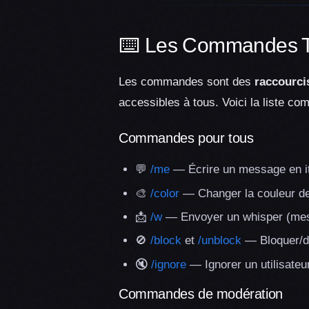
⌨️ Les Commandes T
Les commandes sont des
raccourci
accessibles à tous. Voici la liste com
Commandes pour tous
💬
/me
— Écrire un message en it
🎨
/color
— Changer la couleur d
📩
/w
— Envoyer un whisper (mes
🚫
/block
et
/unblock
— Bloquer/dé
🔇
/ignore
— Ignorer un utilisateu
Commandes de modération