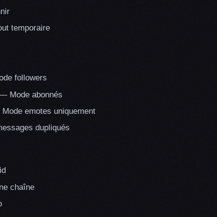
nir
ut temporaire
de followers
— Mode abonnés
Mode emotes uniquement
essages dupliqués
id
ne chaîne
b