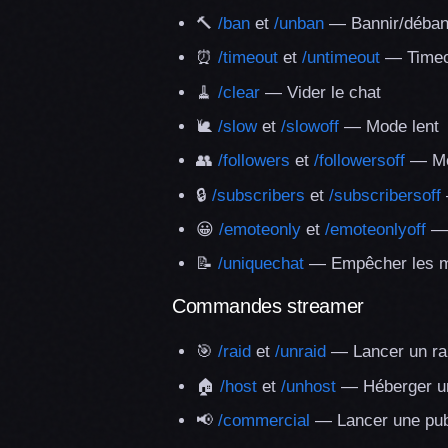
🔨
/ban
et
/unban
— Bannir/déban
⏰
/timeout
et
/untimeout
— Timeo
🧹
/clear
— Vider le chat
🐌
/slow
et
/slowoff
— Mode lent
👥
/followers
et
/followersoff
— Mo
🔒
/subscribers
et
/subscribersoff
😀
/emoteonly
et
/emoteonlyoff
— 
📝
/uniquechat
— Empêcher les m
Commandes streamer
🎯
/raid
et
/unraid
— Lancer un ra
🏠
/host
et
/unhost
— Héberger u
📢
/commercial
— Lancer une pu