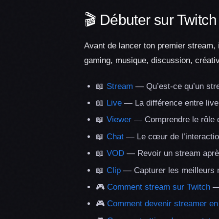
🎬 Débuter sur Twitch
Avant de lancer ton premier stream, 
gaming, musique, discussion, créativ
📖
Stream
— Qu’est-ce qu’un stre
📖
Live
— La différence entre liv
📖
Viewer
— Comprendre le rôle 
📖
Chat
— Le cœur de l’interactio
📖
VOD
— Revoir un stream après
📖
Clip
— Capturer les meilleurs
🎮
Comment stream sur Twitch
— 
🎮
Comment devenir streamer en