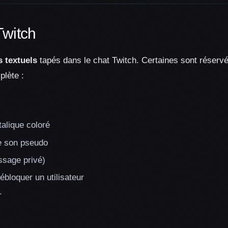
witch
s textuels
tapés dans le chat Twitch. Certaines sont réserv
plète :
alique coloré
e son pseudo
sage privé)
bloquer un utilisateur
r