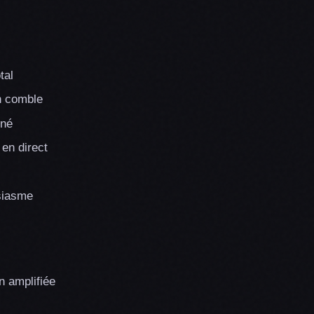
tal
n comble
rné
en direct
siasme
 amplifiée