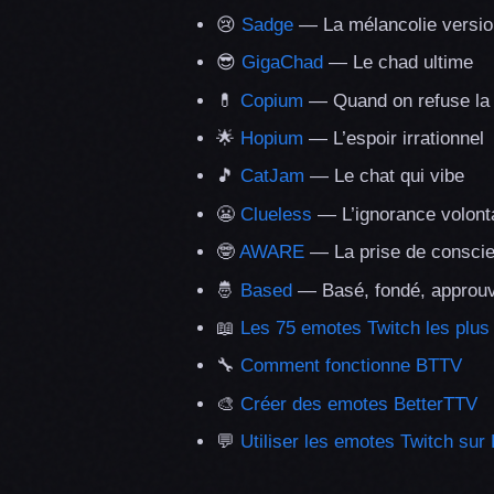
😢
Sadge
— La mélancolie versi
😎
GigaChad
— Le chad ultime
💊
Copium
— Quand on refuse la r
🌟
Hopium
— L’espoir irrationnel
🎵
CatJam
— Le chat qui vibe
😬
Clueless
— L’ignorance volont
🤓
AWARE
— La prise de consci
🤴
Based
— Basé, fondé, approu
📖
Les 75 emotes Twitch les plus 
🔧
Comment fonctionne BTTV
🎨
Créer des emotes BetterTTV
💬
Utiliser les emotes Twitch sur