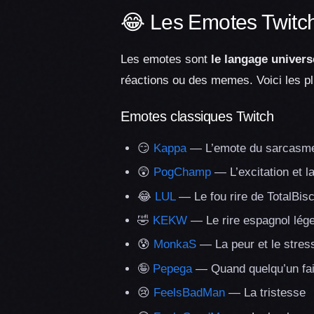
😂 Les Emotes Twitc
Les emotes sont
le langage univers
réactions ou des memes. Voici les pl
Emotes classiques Twitch
😏
Kappa
— L’emote du sarcasme 
😲
PogChamp
— L’excitation et l
😂
LUL
— Le fou rire de TotalBisc
🤣
KEKW
— Le rire espagnol lég
😰
MonkaS
— La peur et le stres
🤪
Pepega
— Quand quelqu’un fait
😢
FeelsBadMan
— La tristesse