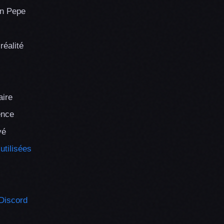
on Pepe
éalité
aire
ence
vé
utilisées
 Discord