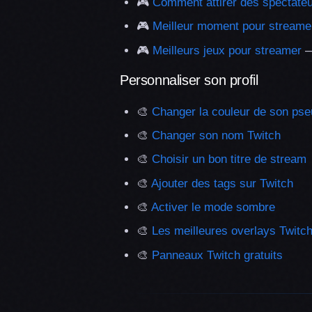
🎮
Comment attirer des spectate
🎮
Meilleur moment pour streame
🎮
Meilleurs jeux pour streamer
—
Personnaliser son profil
🎨
Changer la couleur de son ps
🎨
Changer son nom Twitch
🎨
Choisir un bon titre de stream
🎨
Ajouter des tags sur Twitch
🎨
Activer le mode sombre
🎨
Les meilleures overlays Twitc
🎨
Panneaux Twitch gratuits