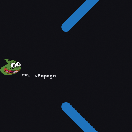
PE
Pepega
BTTV