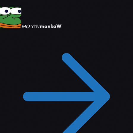
MO
monkaW
BTTV