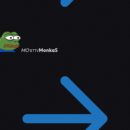
MO
MonkaS
BTTV