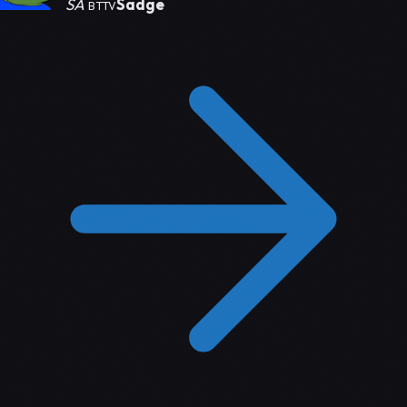
SA
Sadge
BTTV