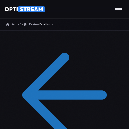
Accueil
»
Émotes
»
PepeHands