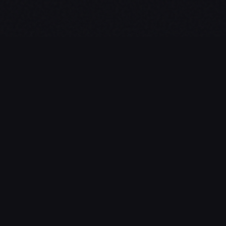
NAVIGATION
Guides d’Achat
ndrier esport, actualités.
Esport
Streamers
Streaming