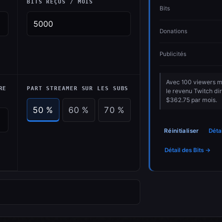
BITS REÇUS / MOIS
Bits
Donations
Publicités
Avec 100 viewers mo
RE
PART STREAMER SUR LES SUBS
le revenu Twitch dir
$362.75 par mois.
50 %
60 %
70 %
Réinitialiser
Déta
Détail des Bits