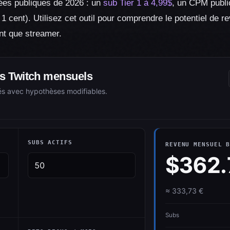
nées publiques de 2026 : un
sub Tier 1 à 4,99$
, un CPM publi
 1 cent). Utilisez cet outil pour comprendre le potentiel de
nt que streamer.
us Twitch mensuels
tés avec hypothèses modifiables.
SUBS ACTIFS
REVENU MENSUEL 
$362.
≈ 333,73 €
Subs