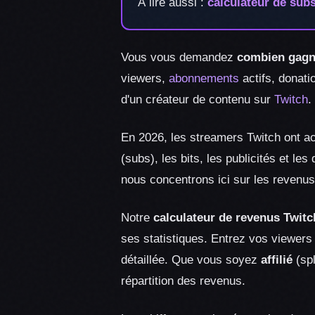
À lire aussi :
calculateur de sub
Vous vous demandez
combien gag
viewers,
abonnements
actifs, donati
d'un créateur de contenu sur
Twitch
.
En 2026, les streamers Twitch ont 
(subs), les bits, les publicités et l
nous concentrons ici sur les revenus
Notre
calculateur de revenus Twitc
ses statistiques. Entrez vos viewers
détaillée. Que vous soyez
affilié
(spl
répartition des revenus.