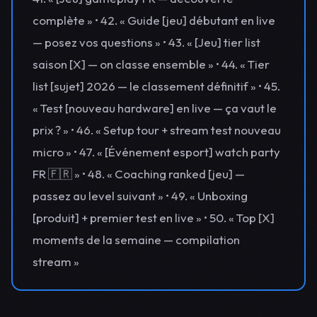
complète » • 42. « Guide [jeu] débutant en live
— posez vos questions » • 43. « [Jeu] tier list
saison [X] — on classe ensemble » • 44. « Tier
list [sujet] 2026 — le classement définitif » • 45.
« Test [nouveau hardware] en live — ça vaut le
prix ? » • 46. « Setup tour + stream test nouveau
micro » • 47. « [Événement esport] watch party
FR 🇫🇷 » • 48. « Coaching ranked [jeu] —
passez au level suivant » • 49. « Unboxing
[produit] + premier test en live » • 50. « Top [X]
moments de la semaine — compilation
stream »