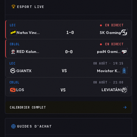
ESPORT LIVE
LEC
EN DIRECT
1–0
Natus Vincere
SK Gaming
CBLOL
EN DIRECT
0–0
RED Kalunga
paiN Gaming
LEC
08 AOÛT · 19:15
VS
GIANTX
Movistar KOI
CBLOL
08 AOÛT · 21:00
VS
LOS
LEVIATÁN
CALENDRIER COMPLET
GUIDES D'ACHAT