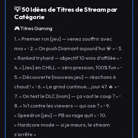
💡 50 Idées de Titres de Stream par
Catégorie
🎮 Titres Gaming
1. « Premier run [jeu] — venez souffrir avec
moi » • 2. « On push Diamant aujourd’hui 💎 » • 3.
« Ranked tryhard — objectif 10 wins d’affilée » •
4. « [Jeu] en CHILL — zéro pression, 100% fun » •
5. « Découverte [nouveau jeu] — réactions à
chaud ! » • 6. « Le grind continue… jour 47 🔥 » •
7. « On test le DLC [nom] — ça vaut le coup ? » •
8. « 1v1 contre les viewers — qui ose ? » • 9.
« Speedrun [jeu] — PB ou rage quit » • 10.
« Hardcore mode — si je meurs, le stream
s’arrête »