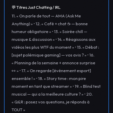
💬 Titres Just Chatting / IRL
11. « On parle de tout — AMA (Ask Me
Anything) » • 12. « Café + chat ☕ — bonne
humeur obligatoire » • 13. « Soirée chill —
musique & discussion » • 14. « Réagissons aux
vidéos les plus WTF du moment » • 15. « Débat :
[sujet polémique gaming] — vos avis ? » • 16.
« Planning de la semaine + annonce surprise
👀 » • 17. « On regarde [événement esport]
ensemble ! » • 18. « Story time : mon pire
moment en tant que streamer » • 19. « Blind test
musical — qui a la meilleure culture ? » • 20.
« Q&R : posez vos questions, je réponds à
TOUT »