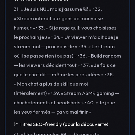
31. « Je suis NUL mais j’assume 🤡 » • 32.
« Stream interdit aux gens de mauvaise
humeur » • 33. « Si je rage quit, vous choisissez
le prochain jeu » • 34. « Un viewer m’a dit que je
stream mal — prouvons-le » • 35. « Le stream
où il se passe rien (ou pas) » • 36. « Build random
— les viewers décident tout » • 37. « Je fais ce
que le chat dit — même les pires idées » • 38.
« Mon chat a plus de skill que moi
(littéralement) » • 39. « Stream ASMR gaming —
chuchotements et headshots » • 40. « Je joue
les yeux fermés — ça va mal finir »
📈 Titres SEO-friendly (pour la découverte)
41. « [Jeu] gameplay FR — découverte