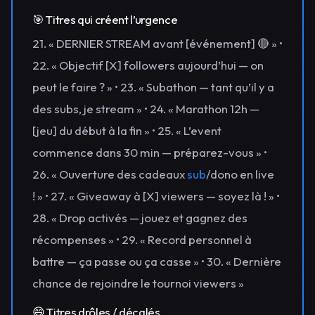
🎯 Titres qui créent l’urgence
21. « DERNIER STREAM avant [événement] 🔴 » •
22. « Objectif [X] followers aujourd’hui — on
peut le faire ? » • 23. « Subathon — tant qu’il y a
des subs, je stream » • 24. « Marathon 12h —
[jeu] du début à la fin » • 25. « L’event
commence dans 30 min — préparez-vous » •
26. « Ouverture des cadeaux
sub
/dono en live
! » • 27. « Giveaway à [X] viewers — soyez là ! » •
28. « Drop activés — jouez et gagnez des
récompenses » • 29. « Record personnel à
battre — ça passe ou ça casse » • 30. « Dernière
chance de rejoindre le tournoi viewers »
😄 Titres drôles / décalés