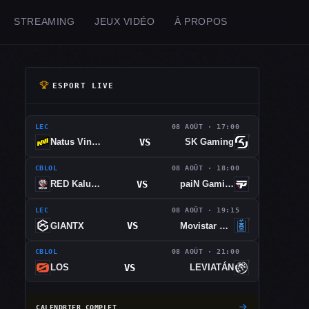
STREAMING
JEUX VIDÉO
À PROPOS
ESPORT LIVE
LEC
08 AOÛT · 17:00
VS
Natus Vincere
SK Gaming
CBLOL
08 AOÛT · 18:00
VS
RED Kalunga
paiN Gaming
LEC
08 AOÛT · 19:15
VS
GIANTX
Movistar KOI
CBLOL
08 AOÛT · 21:00
VS
LOS
LEVIATÁN
CALENDRIER COMPLET