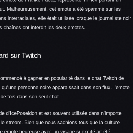
salut. Malheureusement, cet emote a été spammé sur les
interraciales, elle était utilisée lorsque le journaliste noir
s chaînes ont interdit les deux emotes.
ard sur Twitch
a commencé à gagner en popularité dans le chat Twitch de
 qu’une personne noire apparaissait dans son flux, l’emote
 de fois dans son seul chat.
e d’IcePoseidon et est souvent utilisée dans n’importe
 le stream. Bien que nous sachions tous que la culture
te émote heureuse avec un visage si excité ait été