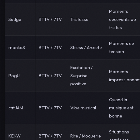
Moments
Sadge
BTTV / 7TV
Tristesse
decevants ou
tristes
Moments de
monkaS
BTTV / 7TV
Stress / Anxiete
tension
Excitation /
Moments
PogU
BTTV / 7TV
Surprise
impressionnan
positive
Quand la
catJAM
BTTV / 7TV
Vibe musical
musique est
bonne
Situations
KEKW
BTTV / 7TV
Rire / Moquerie