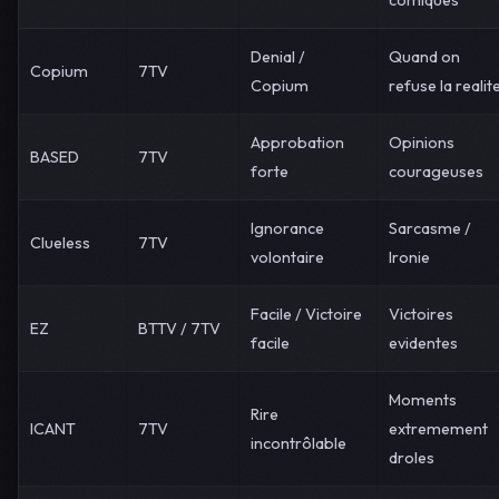
comiques
Denial /
Quand on
Copium
7TV
Copium
refuse la realit
Approbation
Opinions
BASED
7TV
forte
courageuses
Ignorance
Sarcasme /
Clueless
7TV
volontaire
Ironie
Facile / Victoire
Victoires
EZ
BTTV / 7TV
facile
evidentes
Moments
Rire
ICANT
7TV
extremement
incontrôlable
droles