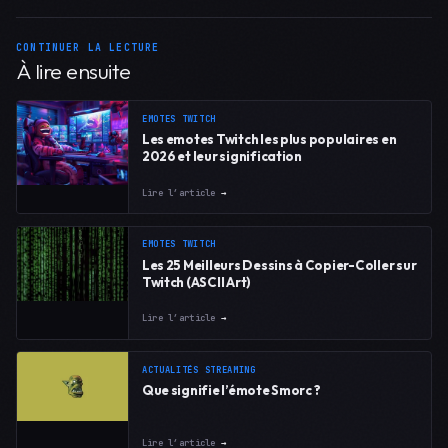
CONTINUER LA LECTURE
À lire ensuite
EMOTES TWITCH
Les emotes Twitch les plus populaires en
2026 et leur signification
Lire l’article
→
EMOTES TWITCH
Les 25 Meilleurs Dessins à Copier-Coller sur
Twitch (ASCII Art)
Lire l’article
→
ACTUALITÉS STREAMING
Que signifie l’émote Smorc ?
Lire l’article
→