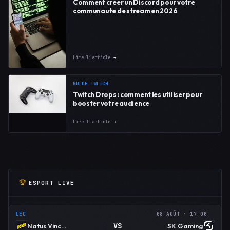
Comment creer un Discord pour votre
communaute de stream en 2026
Lire l’article
→
GUIDE TWITCH
Twitch Drops : comment les utiliser pour
booster votre audience
Lire l’article
→
ESPORT LIVE
LEC
08 AOÛT · 17:00
VS
Natus Vincere
SK Gaming