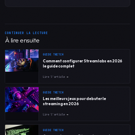
CONTINUER LA LECTURE
À lire ensuite
GUIDE TWITCH
Comment configurer Streamlabs en 2026
le guide complet
Lire l’article
→
GUIDE TWITCH
Les meilleurs jeux pour debuter le
streaming en 2026
Lire l’article
→
GUIDE TWITCH