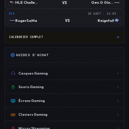
VS
HLE Challengers
Gen.G Global Academy
PCS
10 AOÛT · 14:00
VS
RogerSaMa
Reignfall
CALENDRIER COMPLET
GUIDES D'ACHAT
Casques Gaming
Souris Gaming
Écrans Gaming
Claviers Gaming
Micros Streaming