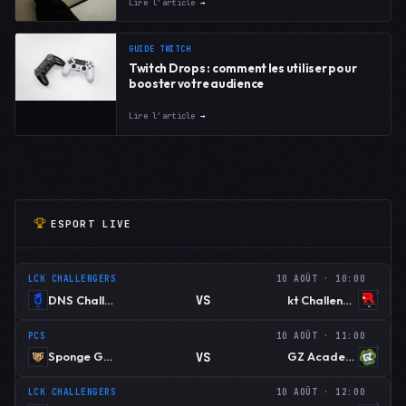
Lire l’article
→
GUIDE TWITCH
Twitch Drops : comment les utiliser pour
booster votre audience
Lire l’article
→
ESPORT LIVE
LCK CHALLENGERS
10 AOÛT · 10:00
VS
DNS Challengers
kt Challengers
PCS
10 AOÛT · 11:00
VS
Sponge Gaming
GZ Academy
LCK CHALLENGERS
10 AOÛT · 12:00