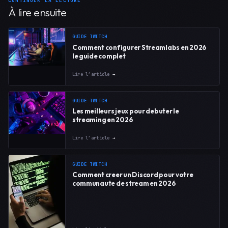
CONTINUER LA LECTURE
À lire ensuite
GUIDE TWITCH
Comment configurer Streamlabs en 2026
le guide complet
Lire l’article
→
GUIDE TWITCH
Les meilleurs jeux pour debuter le
streaming en 2026
Lire l’article
→
GUIDE TWITCH
Comment creer un Discord pour votre
communaute de stream en 2026