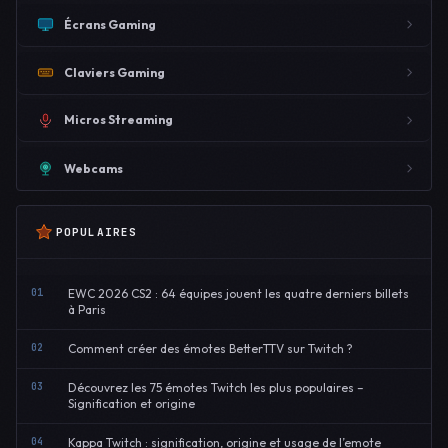
Écrans Gaming
Claviers Gaming
Micros Streaming
Webcams
POPULAIRES
01
EWC 2026 CS2 : 64 équipes jouent les quatre derniers billets
à Paris
02
Comment créer des émotes BetterTTV sur Twitch ?
03
Découvrez les 75 émotes Twitch les plus populaires –
Signification et origine
04
Kappa Twitch : signification, origine et usage de l’emote