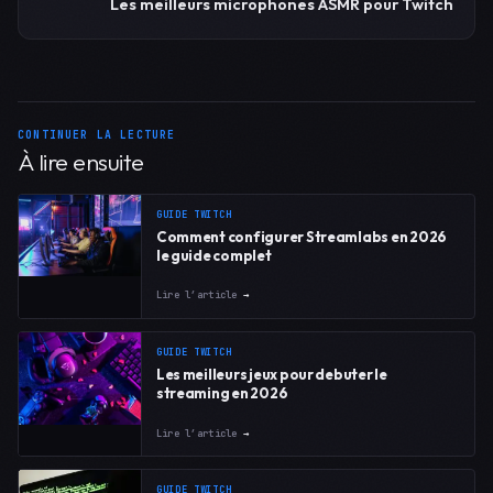
Les meilleurs microphones ASMR pour Twitch
CONTINUER LA LECTURE
À lire ensuite
GUIDE TWITCH
Comment configurer Streamlabs en 2026
le guide complet
Lire l’article
→
GUIDE TWITCH
Les meilleurs jeux pour debuter le
streaming en 2026
Lire l’article
→
GUIDE TWITCH