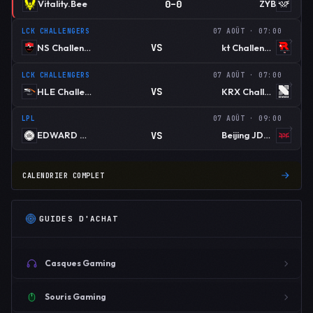
0–0
Vitality.Bee
ZYB
LCK CHALLENGERS
07 AOÛT · 07:00
VS
NS Challengers
kt Challengers
LCK CHALLENGERS
07 AOÛT · 07:00
VS
HLE Challengers
KRX Challengers
LPL
07 AOÛT · 09:00
VS
EDWARD GAMING
Beijing JDG Esports
CALENDRIER COMPLET
GUIDES D'ACHAT
Casques Gaming
Souris Gaming