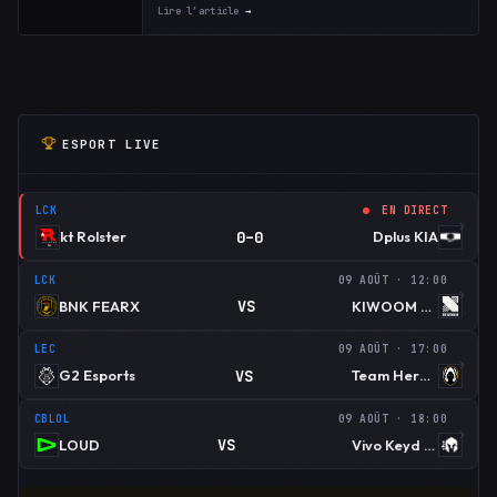
Lire l’article
→
ESPORT LIVE
LCK
EN DIRECT
0–0
kt Rolster
Dplus KIA
LCK
09 AOÛT · 12:00
VS
BNK FEARX
KIWOOM DRX
LEC
09 AOÛT · 17:00
VS
G2 Esports
Team Heretics
CBLOL
09 AOÛT · 18:00
VS
LOUD
Vivo Keyd Stars