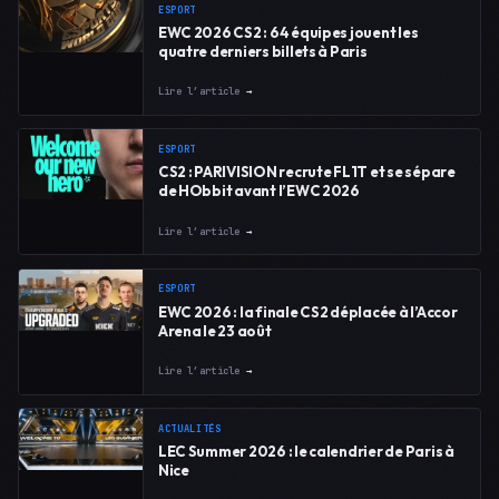
ESPORT
EWC 2026 CS2 : 64 équipes jouent les
quatre derniers billets à Paris
Lire l’article
→
ESPORT
CS2 : PARIVISION recrute FL1T et se sépare
de HObbit avant l’EWC 2026
Lire l’article
→
ESPORT
EWC 2026 : la finale CS2 déplacée à l’Accor
Arena le 23 août
Lire l’article
→
ACTUALITÉS
LEC Summer 2026 : le calendrier de Paris à
Nice