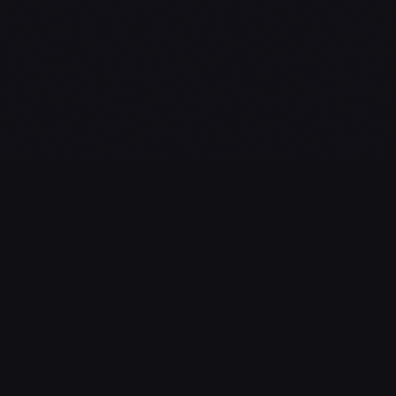
L'essentiel du gaming, streaming & esport. Guides, calendrier
esport, actualités.