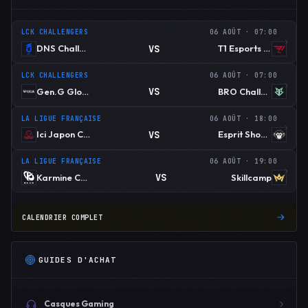
LCK CHALLENGERS
06 AOÛT · 07:00
VS
DNS Challengers
T1 Esports Academy
LCK CHALLENGERS
06 AOÛT · 07:00
VS
Gen.G Global Academy
BRO Challengers
LA LIGUE FRANÇAISE
06 AOÛT · 18:00
VS
Ici Japon Corp
Esprit Shonen
LA LIGUE FRANÇAISE
06 AOÛT · 19:00
VS
Karmine Corp Blue
Skillcamp
CALENDRIER COMPLET
GUIDES D'ACHAT
Casques Gaming