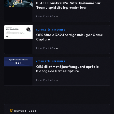
BLAST Bounty 2026 : Vitality éliminé par
Team Liquid dès le premier tour
Lire l’article
→
ACTUALITÉS STREAMING
OBS Studio 32.2.1 corrige un bug de Game
Capture
Lire l’article
→
ACTUALITÉS STREAMING
OBS : Riot met à jour Vanguard après le
blocage de Game Capture
Lire l’article
→
ESPORT LIVE