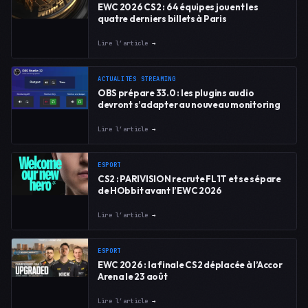
EWC 2026 CS2 : 64 équipes jouent les
quatre derniers billets à Paris
Lire l’article
→
ACTUALITÉS STREAMING
OBS prépare 33.0 : les plugins audio
devront s’adapter au nouveau monitoring
Lire l’article
→
ESPORT
CS2 : PARIVISION recrute FL1T et se sépare
de HObbit avant l’EWC 2026
Lire l’article
→
ESPORT
EWC 2026 : la finale CS2 déplacée à l’Accor
Arena le 23 août
Lire l’article
→