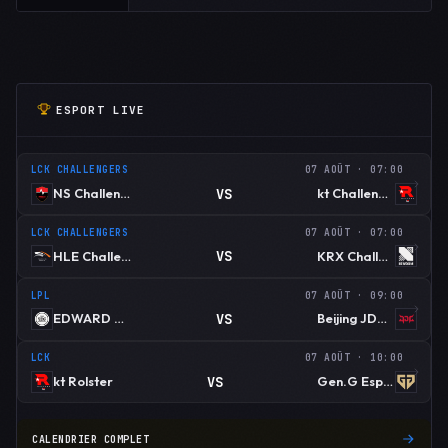
ESPORT LIVE
LCK CHALLENGERS
07 AOÛT · 07:00
VS
NS Challengers
kt Challengers
LCK CHALLENGERS
07 AOÛT · 07:00
VS
HLE Challengers
KRX Challengers
LPL
07 AOÛT · 09:00
VS
EDWARD GAMING
Beijing JDG Esports
LCK
07 AOÛT · 10:00
VS
kt Rolster
Gen.G Esports
CALENDRIER COMPLET