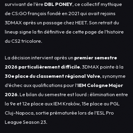
survivant de l’ère
DBL PONEY
, ce collectif mythique
de CS:GO français fondé en 2021 qui avait rejoins
3DMAX après un passage chez HEET. Son retrait du
lineup signe la fin définitive de cette page de l’histoire
du CS2 tricolore.
La décision intervient après un
premier semestre
2026 particulièrement difficile
. 3DMAX pointe à la
30e place du classement régional Valve
, synonyme
d’échec aux qualifications pour l’
IEM Cologne Major
2026
. Le bilan du semestre est lourd : élimination entre
la 9e et 12e place aux IEM Kraków, 15e place au PGL
Cluj-Napoca, sortie prématurée lors de l’ESL Pro
League Season 23.