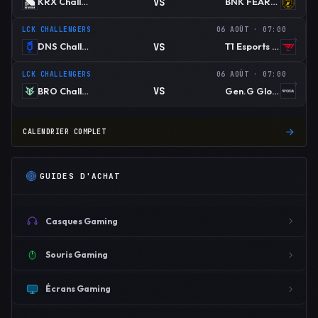
VS
KRX Challengers
BNK FEARX Youth
LCK CHALLENGERS
06 AOÛT · 07:00
VS
DNS Challengers
T1 Esports Academy
LCK CHALLENGERS
06 AOÛT · 07:00
VS
BRO Challengers
Gen.G Global Academy
CALENDRIER COMPLET
GUIDES D'ACHAT
Casques Gaming
Souris Gaming
Écrans Gaming