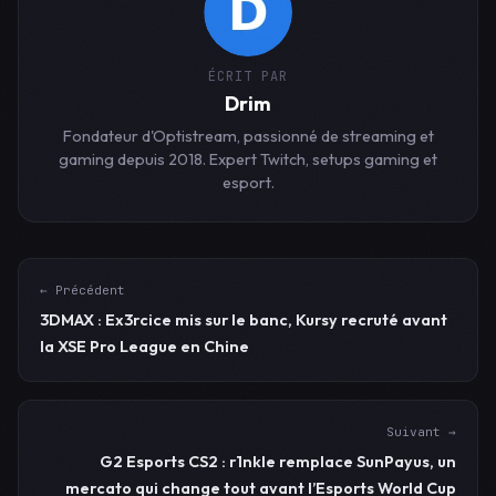
ÉCRIT PAR
Drim
Fondateur d'Optistream, passionné de streaming et
gaming depuis 2018. Expert Twitch, setups gaming et
esport.
← Précédent
3DMAX : Ex3rcice mis sur le banc, Kursy recruté avant
la XSE Pro League en Chine
Suivant →
G2 Esports CS2 : r1nkle remplace SunPayus, un
mercato qui change tout avant l’Esports World Cup