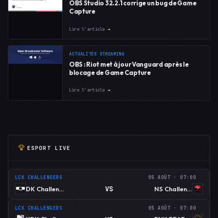
OBS Studio 32.2.1 corrige un bug de Game
Capture
Lire l’article
→
ACTUALITÉS STREAMING
OBS : Riot met à jour Vanguard après le
blocage de Game Capture
Lire l’article
→
ESPORT LIVE
LCK CHALLENGERS
05 AOÛT · 07:00
VS
DK Challengers
NS Challengers
LCK CHALLENGERS
05 AOÛT · 07:00