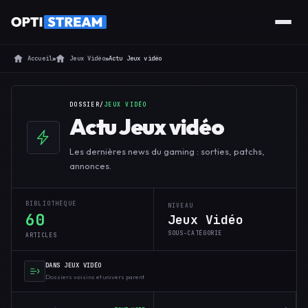
Accueil
»
Jeux Vidéo
»
Actu Jeux vidéo
DOSSIER
/
JEUX VIDÉO
Actu Jeux vidéo
Les dernières news du gaming : sorties, patchs,
annonces.
BIBLIOTHÈQUE
NIVEAU
60
Jeux Vidéo
SOUS-CATÉGORIE
ARTICLES
DANS JEUX VIDÉO
Dossiers voisins et univers parent