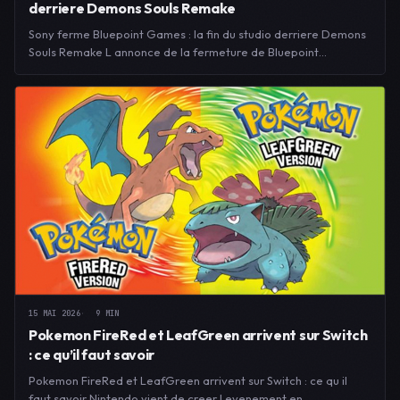
derriere Demons Souls Remake
Sony ferme Bluepoint Games : la fin du studio derriere Demons
Souls Remake L annonce de la fermeture de Bluepoint…
15 MAI 2026
9 MIN
Pokemon FireRed et LeafGreen arrivent sur Switch
: ce qu’il faut savoir
Pokemon FireRed et LeafGreen arrivent sur Switch : ce qu il
faut savoir Nintendo vient de creer l evenement en…