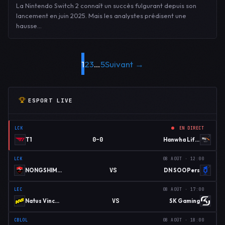
La Nintendo Switch 2 connaît un succès fulgurant depuis son
lancement en juin 2025. Mais les analystes prédisent une
hausse…
1
2
3
…
5
Suivant →
ESPORT LIVE
LCK
EN DIRECT
0–0
T1
Hanwha Life Esports
LCK
08 AOÛT · 12:00
VS
NONGSHIM RED FORCE
DN SOOPers
LEC
08 AOÛT · 17:00
VS
Natus Vincere
SK Gaming
CBLOL
08 AOÛT · 18:00