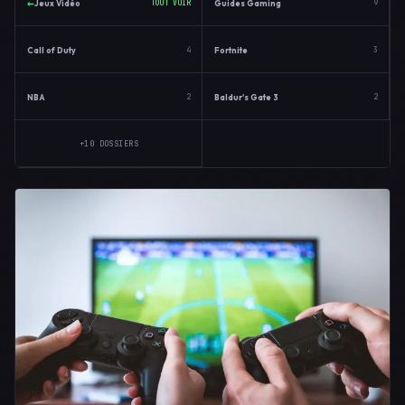
←
Jeux Vidéo
Guides Gaming
TOUT VOIR
9
Call of Duty
Fortnite
4
3
NBA
Baldur's Gate 3
2
2
+10 DOSSIERS