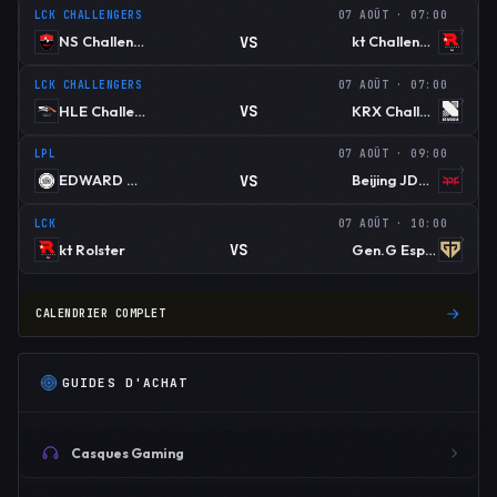
LCK CHALLENGERS
07 AOÛT · 07:00
VS
NS Challengers
kt Challengers
LCK CHALLENGERS
07 AOÛT · 07:00
VS
HLE Challengers
KRX Challengers
LPL
07 AOÛT · 09:00
VS
EDWARD GAMING
Beijing JDG Esports
LCK
07 AOÛT · 10:00
VS
kt Rolster
Gen.G Esports
CALENDRIER COMPLET
GUIDES D'ACHAT
Casques Gaming