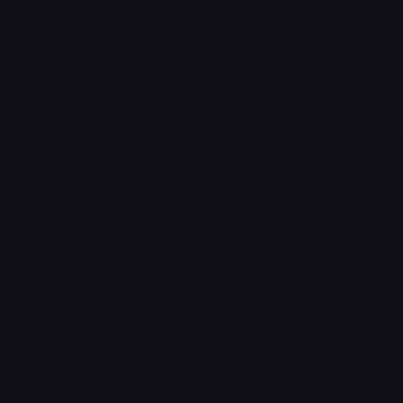
L'essentiel du gaming, streaming & esport. Guides, calendrier
esport, actualités.