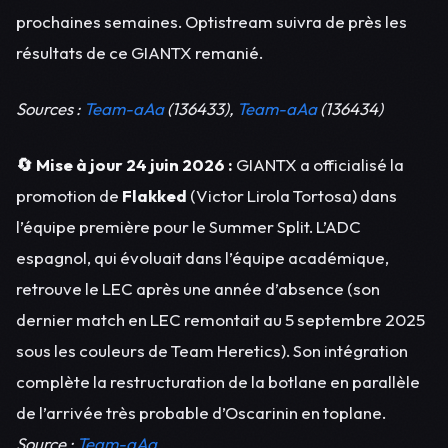
prochaines semaines. Optistream suivra de près les
résultats de ce GIANTX remanié.
Sources :
Team-aAa
(136433),
Team-aAa
(136434)
🔄 Mise à jour 24 juin 2026 :
GIANTX a officialisé la
promotion de
Flakked
(Victor Lirola Tortosa) dans
l’équipe première pour le Summer Split. L’ADC
espagnol, qui évoluait dans l’équipe académique,
retrouve le LEC après une année d’absence (son
dernier match en LEC remontait au 5 septembre 2025
sous les couleurs de Team Heretics). Son intégration
complète la restructuration de la botlane en parallèle
de l’arrivée très probable d’Oscarinin en toplane.
Source :
Team-aAa