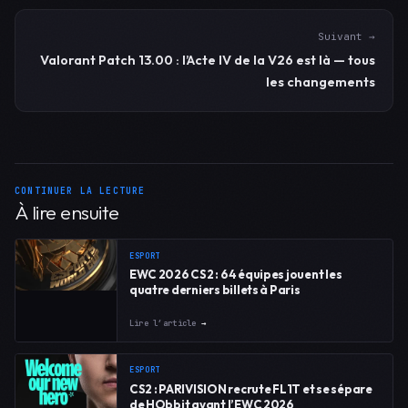
Suivant →
Valorant Patch 13.00 : l’Acte IV de la V26 est là — tous
les changements
CONTINUER LA LECTURE
À lire ensuite
ESPORT
EWC 2026 CS2 : 64 équipes jouent les
quatre derniers billets à Paris
Lire l’article
→
ESPORT
CS2 : PARIVISION recrute FL1T et se sépare
de HObbit avant l’EWC 2026