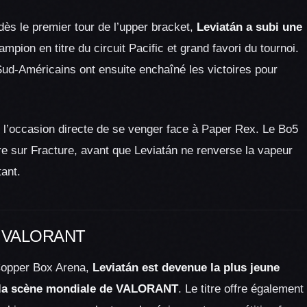
dès le premier tour de l’upper bracket,
Leviatán a subi une
ampion en titre du circuit Pacific et grand favori du tournoi.
Sud-Américains ont ensuite enchaîné les victoires pour
n l’occasion directe de se venger face à Paper Rex. Le Bo5
re sur Fracture, avant que Leviatán ne renverse la vapeur
ant.
ire VALORANT
 Copper Box Arena,
Leviatán est devenue la plus jeune
ur la scène mondiale de VALORANT
. Le titre offre également