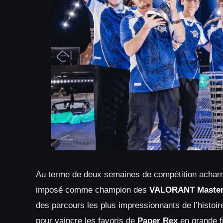
Au terme de deux semaines de compétition achar
imposé comme champion des
VALORANT Master
des parcours les plus impressionnants de l’histoire
pour vaincre les favoris de
Paper Rex
en grande fi