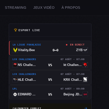
STREAMING
JEUX VIDÉO
À PROPOS
ESPORT LIVE
LA LIGUE FRANÇAISE
EN DIRECT
0–0
Vitality.Bee
ZYB
LCK CHALLENGERS
07 AOÛT · 07:00
VS
NS Challengers
kt Challengers
LCK CHALLENGERS
07 AOÛT · 07:00
VS
HLE Challengers
KRX Challengers
LPL
07 AOÛT · 09:00
VS
EDWARD GAMING
Beijing JDG Esports
CALENDRIER COMPLET