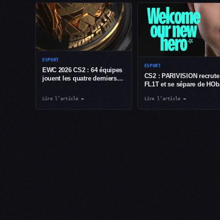
ESPORT
ESPORT
EWC 2026 CS2 : 64 équipes
CS2 : PARIVISION recrute
jouent les quatre derniers
FL1T et se sépare de HOb
billets à Paris
avant l’EWC 2026
Lire l’article
→
Lire l’article
→