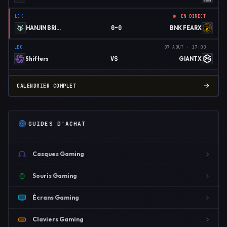
LCK
EN DIRECT
0–0
HANJIN BRION
BNK FEARX
LEC
07 AOÛT · 17:00
VS
Shifters
GIANTX
CALENDRIER COMPLET
GUIDES D'ACHAT
Casques Gaming
Souris Gaming
Écrans Gaming
Claviers Gaming