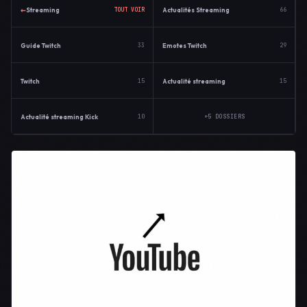
←
Streaming
Actualités Streaming
TOUT VOIR
66
Guide Twitch
Emotes Twitch
33
29
Twitch
Actualité streaming
15
15
Actualité streaming Kick
+5 DOSSIERS
10