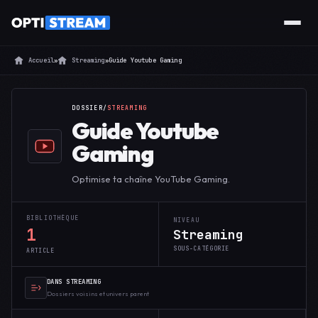
Accueil
»
Streaming
»
Guide Youtube Gaming
DOSSIER
/
STREAMING
Guide Youtube
Gaming
Optimise ta chaîne YouTube Gaming.
BIBLIOTHÈQUE
NIVEAU
1
Streaming
SOUS-CATÉGORIE
ARTICLE
DANS STREAMING
Dossiers voisins et univers parent