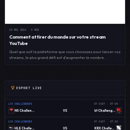
15 MAI 2026
5 MIN
Comment attirer du monde sur votre stream
YouTube
Quel que soit la plateforme que vous choisissez pour lancer vos
streams, le plus grand défi est d’augmenter le nombre…
ESPORT LIVE
LCK CHALLENGERS
07 AOÛT · 07:00
VS
NS Challengers
kt Challengers
LCK CHALLENGERS
07 AOÛT · 07:00
VS
HLE Challengers
KRX Challengers