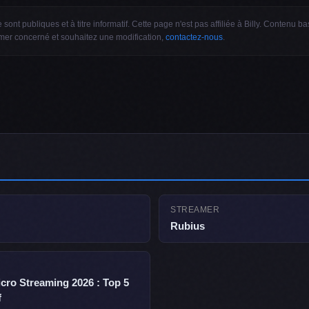
sont publiques et à titre informatif. Cette page n'est pas affiliée à Billy. Contenu 
amer concerné et souhaitez une modification,
contactez-nous
.
STREAMER
Rubius
icro Streaming 2026 : Top 5
f