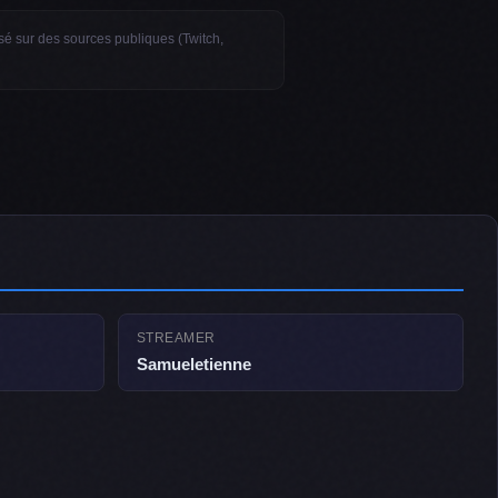
basé sur des sources publiques (Twitch,
STREAMER
Samueletienne