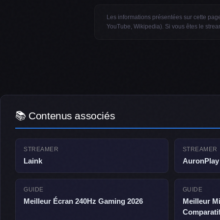
Les informations présentées sur cette page 
YouTube, Wikipedia). Si vous êtes le stre
📚 Contenus associés
STREAMER
STREAMER
Laink
AuronPlay
GUIDE
GUIDE
Meilleur Écran 240Hz Gaming 2026
Meilleur M
Comparati