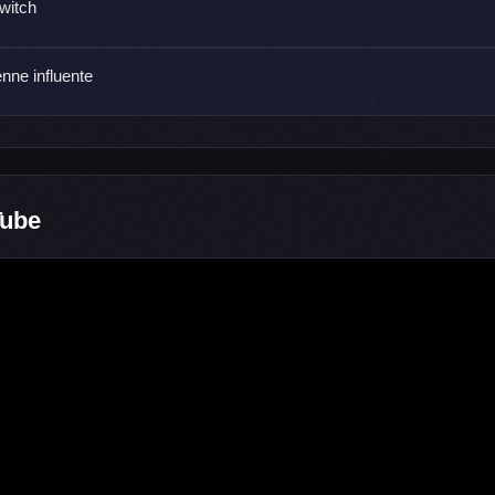
witch
enne influente
Tube