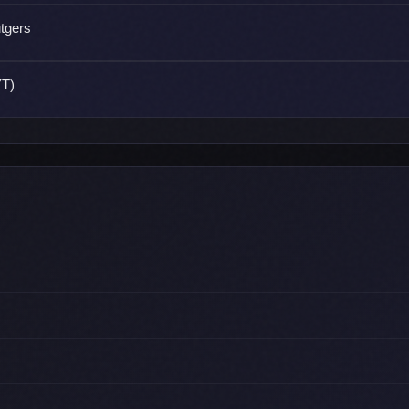
utgers
YT)