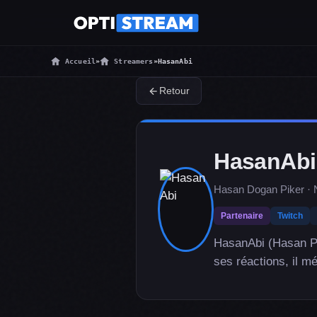
Accueil
»
Streamers
»
HasanAbi
Retour
HasanAbi
Hasan Dogan Piker · 
Partenaire
Twitch
HasanAbi (Hasan Pi
ses réactions, il m