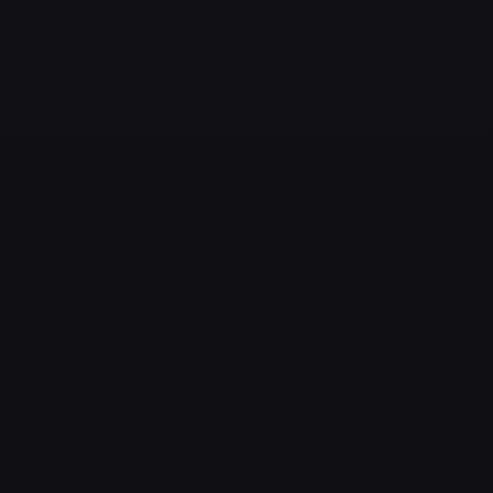
L'essentiel du gaming, streaming & esport. Guides, calendrier
esport, actualités.