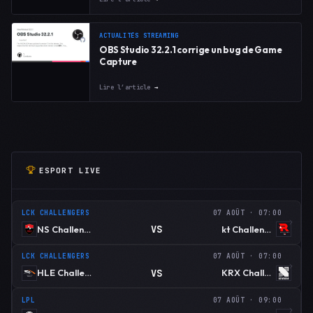
ACTUALITÉS STREAMING
OBS Studio 32.2.1 corrige un bug de Game
Capture
Lire l’article
→
ESPORT LIVE
LCK CHALLENGERS
07 AOÛT · 07:00
VS
NS Challengers
kt Challengers
LCK CHALLENGERS
07 AOÛT · 07:00
VS
HLE Challengers
KRX Challengers
LPL
07 AOÛT · 09:00