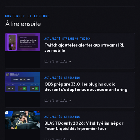
CONTINUER LA LECTURE
À lire ensuite
ACTUALITÉ STREAMING TWITCH
Twitch ajoute les alertes aux streams IRL
sur mobile
Lire l’article
→
ACTUALITÉS STREAMING
OBS prépare 33.0 : les plugins audio
devront s’adapter au nouveau monitoring
Lire l’article
→
ACTUALITÉS STREAMING
BLAST Bounty 2026 : Vitality éliminé par
Team Liquid dès le premier tour
Lire l’article
→