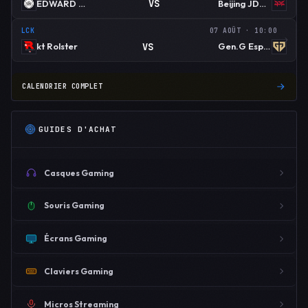
VS
EDWARD GAMING
Beijing JDG Esports
LCK
07 AOÛT · 10:00
VS
kt Rolster
Gen.G Esports
CALENDRIER COMPLET
GUIDES D'ACHAT
Casques Gaming
Souris Gaming
Écrans Gaming
Claviers Gaming
Micros Streaming