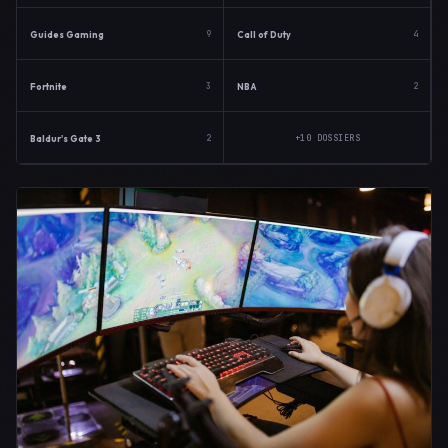
Guides Gaming
Call of Duty
9
4
Fortnite
NBA
3
2
Baldur's Gate 3
+10 DOSSIERS
2