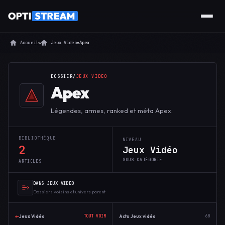
Accueil
»
Jeux Vidéo
»
Apex
DOSSIER
/
JEUX VIDÉO
Apex
Légendes, armes, ranked et méta Apex.
BIBLIOTHÈQUE
NIVEAU
2
Jeux Vidéo
SOUS-CATÉGORIE
ARTICLES
DANS JEUX VIDÉO
Dossiers voisins et univers parent
←
Jeux Vidéo
Actu Jeux vidéo
TOUT VOIR
60