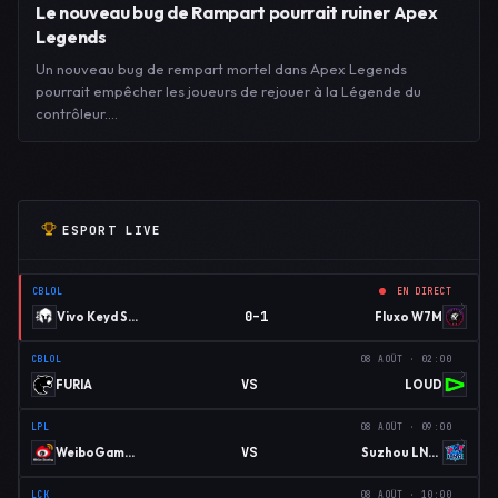
Le nouveau bug de Rampart pourrait ruiner Apex
Legends
Un nouveau bug de rempart mortel dans Apex Legends
pourrait empêcher les joueurs de rejouer à la Légende du
contrôleur.…
ESPORT LIVE
CBLOL
EN DIRECT
0–1
Vivo Keyd Stars
Fluxo W7M
CBLOL
08 AOÛT · 02:00
VS
FURIA
LOUD
LPL
08 AOÛT · 09:00
VS
WeiboGaming
Suzhou LNG Esports
LCK
08 AOÛT · 10:00