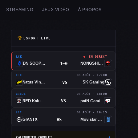
STREAMING
JEUX VIDÉO
À PROPOS
ESPORT LIVE
LCK
EN DIRECT
1–0
DN SOOPers
NONGSHIM RED FORCE
LEC
08 AOÛT · 17:00
VS
Natus Vincere
SK Gaming
CBLOL
08 AOÛT · 18:00
VS
RED Kalunga
paiN Gaming
LEC
08 AOÛT · 19:15
VS
GIANTX
Movistar KOI
CALENDRIER COMPLET