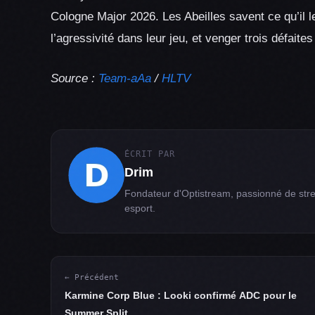
Cologne Major 2026. Les Abeilles savent ce qu’il le
l’agressivité dans leur jeu, et venger trois défaite
Source :
Team-aAa
/
HLTV
ÉCRIT PAR
Drim
Fondateur d'Optistream, passionné de str
esport.
← Précédent
Karmine Corp Blue : Looki confirmé ADC pour le
Summer Split