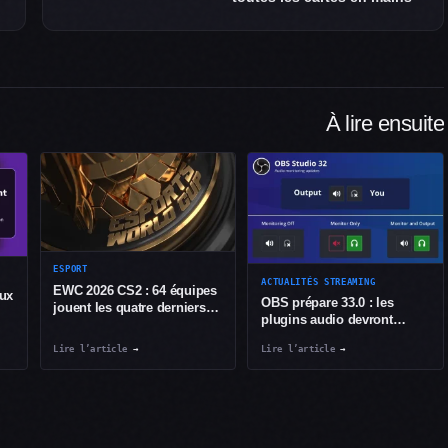
À lire ensuite
ESPORT
ACTUALITÉS STREAMING
EWC 2026 CS2 : 64 équipes
aux
OBS prépare 33.0 : les
jouent les quatre derniers
plugins audio devront
billets à Paris
s’adapter au nouveau
Lire l’article
→
Lire l’article
→
monitoring