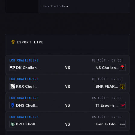
Lire l’article
→
ESPORT LIVE
LCK CHALLENGERS
05 AOÛT · 07:00
VS
DK Challengers
NS Challengers
LCK CHALLENGERS
05 AOÛT · 07:00
VS
KRX Challengers
BNK FEARX Youth
LCK CHALLENGERS
06 AOÛT · 07:00
VS
DNS Challengers
T1 Esports Academy
LCK CHALLENGERS
06 AOÛT · 07:00
VS
BRO Challengers
Gen.G Global Academy