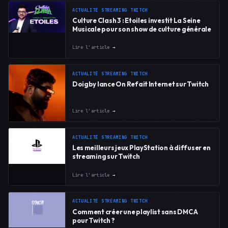
ACTUALITÉ STREAMING TWITCH
Culture Clash 3 : Etoiles investit La Seine
Musicale pour son show de culture générale
Lire l’article
→
ACTUALITÉ STREAMING TWITCH
Doigby lance On Refait Internet sur Twitch
Lire l’article
→
ACTUALITÉ STREAMING TWITCH
Les meilleurs jeux PlayStation à diffuser en
streaming sur Twitch
Lire l’article
→
ACTUALITÉ STREAMING TWITCH
Comment créer une playlist sans DMCA
pour Twitch ?