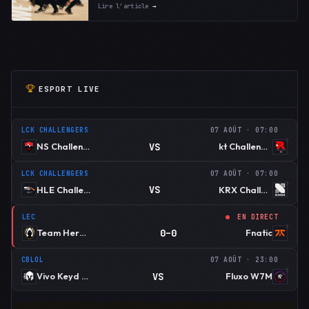
Lire l’article
→
ESPORT LIVE
LCK CHALLENGERS
07 AOÛT · 07:00
VS
NS Challengers
kt Challengers
LCK CHALLENGERS
07 AOÛT · 07:00
VS
HLE Challengers
KRX Challengers
LEC
EN DIRECT
0–0
Team Heretics
Fnatic
CBLOL
07 AOÛT · 23:00
VS
Vivo Keyd Stars
Fluxo W7M