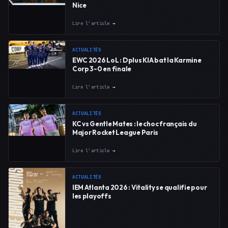
Nice
Lire l’article
→
ACTUALITÉS
EWC 2026 LoL : Dplus KIA bat la Karmine
Corp 3-0 en finale
Lire l’article
→
ACTUALITÉS
KC vs Gentle Mates : le choc français du
Major Rocket League Paris
Lire l’article
→
ACTUALITÉS
IEM Atlanta 2026 : Vitality se qualifie pour
les playoffs