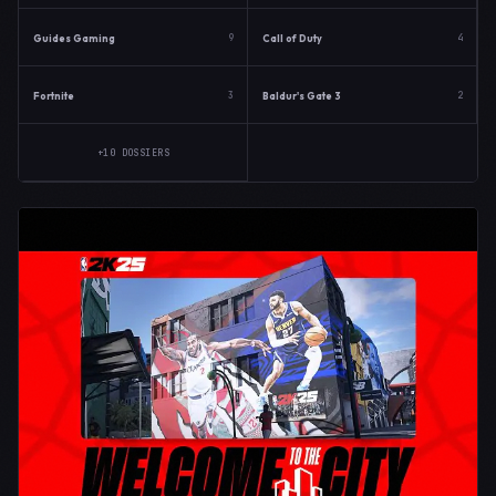
Guides Gaming
Call of Duty
9
4
Fortnite
Baldur's Gate 3
3
2
+10 DOSSIERS