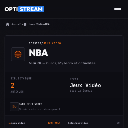
Accueil
»
Jeux Vidéo
»
NBA
DOSSIER
/
JEUX VIDÉO
NBA
NBA 2K — builds, MyTeam et actualités.
BIBLIOTHÈQUE
NIVEAU
2
Jeux Vidéo
SOUS-CATÉGORIE
ARTICLES
DANS JEUX VIDÉO
Dossiers voisins et univers parent
←
Jeux Vidéo
Actu Jeux vidéo
TOUT VOIR
60