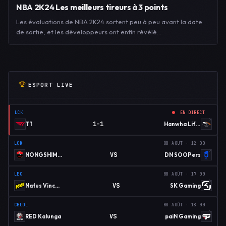
NBA 2K24 Les meilleurs tireurs à 3 points
Les évaluations de NBA 2K24 sortent peu à peu avant la date
de sortie, et les développeurs ont enfin révélé…
ESPORT LIVE
LCK
EN DIRECT
1–1
T1
Hanwha Life Esports
LCK
08 AOÛT · 12:00
VS
NONGSHIM RED FORCE
DN SOOPers
LEC
08 AOÛT · 17:00
VS
Natus Vincere
SK Gaming
CBLOL
08 AOÛT · 18:00
VS
RED Kalunga
paiN Gaming