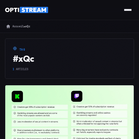
Accueil
»
xQc
TAG
#xQc
1
ARTICLES