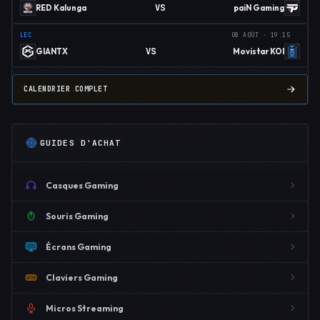
VS
RED Kalunga
paiN Gaming
LEC
08 AOÛT · 19:15
VS
GIANTX
Movistar KOI
CALENDRIER COMPLET
GUIDES D'ACHAT
Casques Gaming
Souris Gaming
Écrans Gaming
Claviers Gaming
Micros Streaming