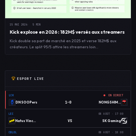
15 MAI 2026
5 MIN
Kick explose en 2026 : 182M$ versés aux streamers
Kick double sa part de marché en 2025 et verse 182M$ aux
créateurs. Le split 95/5 attire les streamers loin…
ESPORT LIVE
LCK
EN DIRECT
1–0
DN SOOPers
NONGSHIM RED FORCE
LEC
08 AOÛT · 17:00
VS
Natus Vincere
SK Gaming
CBLOL
08 AOÛT · 18:00