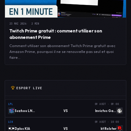
23 MAI 2026
2 MIN
Twitch Prime gratuit : comment utiliser son
abonnement Prime
Comment utiliser son abonnement Twitch Prime gratuit avec
Amazon Prime, pourquoi il ne se renouvelle pas seul et quoi
faire…
ESPORT LIVE
LPL
09 AOÛT · 09:00
VS
Suzhou LNG Esports
Invictus Gaming
LCK
09 AOÛT · 10:00
VS
Dplus KIA
kt Rolster