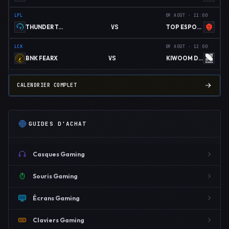
LPL
09 AOÛT · 11:00
VS
THUNDER TALK GAMING
TOP ESPORTS
LCK
09 AOÛT · 12:00
VS
BNK FEARX
KIWOOM DRX
CALENDRIER COMPLET
GUIDES D'ACHAT
Casques Gaming
Souris Gaming
Écrans Gaming
Claviers Gaming