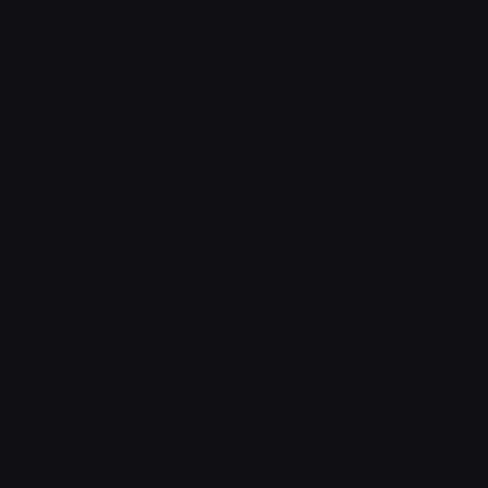
L'essentiel du gaming, streaming & esport. Guides, calendrier
esport, actualités.
NAVIGATION