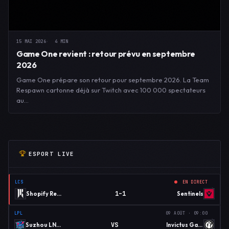
15 MAI 2026
4 MIN
Game One revient : retour prévu en septembre
2026
Game One prépare son retour pour septembre 2026. La Team
Respawn cartonne déjà sur Twitch avec 100 000 spectateurs
au…
ESPORT LIVE
LCS
EN DIRECT
1–1
Shopify Rebellion
Sentinels
LPL
09 AOÛT · 09:00
VS
Suzhou LNG Esports
Invictus Gaming