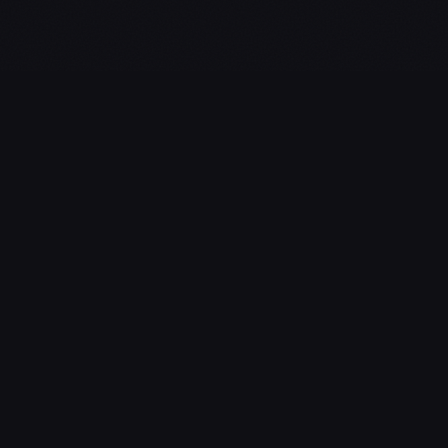
L'essentiel du gaming, streaming & esport. Guides, calendrier
esport, actualités.
NAVIGATION