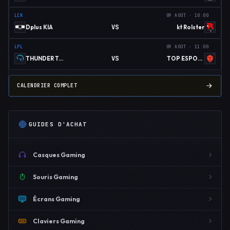
LCK
09 AOÛT · 10:00
VS
Dplus KIA
kt Rolster
LPL
09 AOÛT · 11:00
VS
THUNDER TALK GAMING
TOP ESPORTS
CALENDRIER COMPLET
GUIDES D'ACHAT
Casques Gaming
Souris Gaming
Écrans Gaming
Claviers Gaming