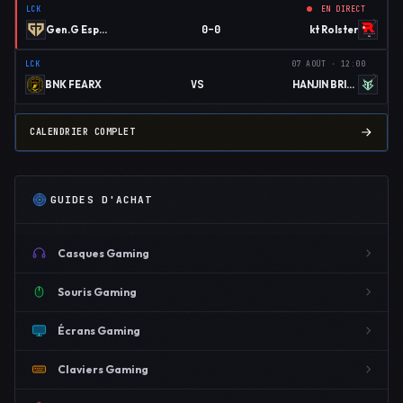
LCK
EN DIRECT
0–0
Gen.G Esports
kt Rolster
LCK
07 AOÛT · 12:00
VS
BNK FEARX
HANJIN BRION
CALENDRIER COMPLET
GUIDES D'ACHAT
Casques Gaming
Souris Gaming
Écrans Gaming
Claviers Gaming