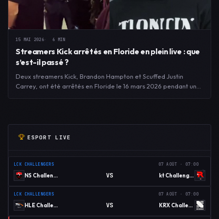
15 MAI 2026
6 MIN
Streamers Kick arrêtés en Floride en plein live : que
s’est-il passé ?
Deux streamers Kick, Brandon Hampton et Scuffed Justin
Carrey, ont été arrêtés en Floride le 16 mars 2026 pendant un…
ESPORT LIVE
LCK CHALLENGERS
07 AOÛT · 07:00
VS
NS Challengers
kt Challengers
LCK CHALLENGERS
07 AOÛT · 07:00
VS
HLE Challengers
KRX Challengers