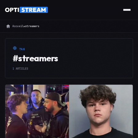
Accueil
»
streamers
TAG
#streamers
1
ARTICLES