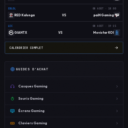
CBLOL
08 AOÛT · 18:00
VS
RED Kalunga
paiN Gaming
LEC
08 AOÛT · 19:15
VS
GIANTX
Movistar KOI
CALENDRIER COMPLET
GUIDES D'ACHAT
Casques Gaming
Souris Gaming
Écrans Gaming
Claviers Gaming