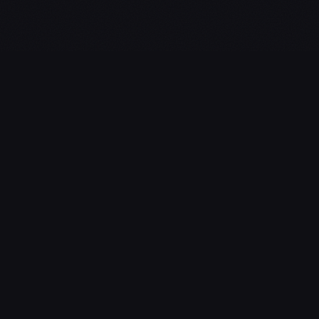
L'essentiel du gaming, streaming & esport. Guides, calendrier
esport, actualités.
NAVIGATION