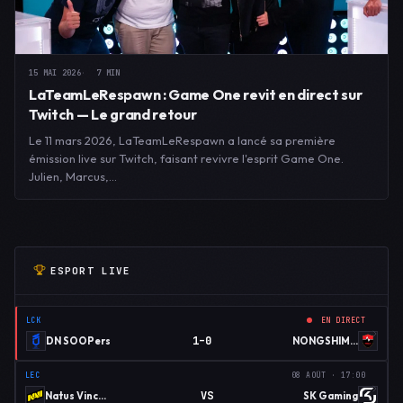
15 MAI 2026
7 MIN
LaTeamLeRespawn : Game One revit en direct sur
Twitch — Le grand retour
Le 11 mars 2026, LaTeamLeRespawn a lancé sa première
émission live sur Twitch, faisant revivre l'esprit Game One.
Julien, Marcus,…
ESPORT LIVE
LCK
EN DIRECT
1–0
DN SOOPers
NONGSHIM RED FORCE
LEC
08 AOÛT · 17:00
VS
Natus Vincere
SK Gaming