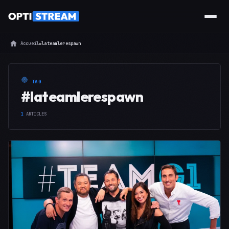
Accueil
»
lateamlerespawn
TAG
#lateamlerespawn
1
ARTICLES