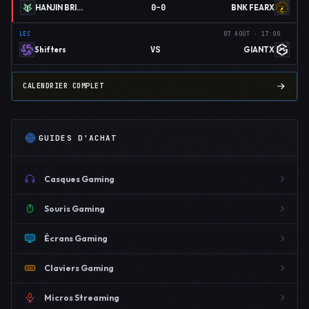
0–0
HANJIN BRION
BNK FEARX
LEC
07 AOÛT · 17:00
VS
Shifters
GIANTX
CALENDRIER COMPLET
GUIDES D'ACHAT
Casques Gaming
Souris Gaming
Écrans Gaming
Claviers Gaming
Micros Streaming