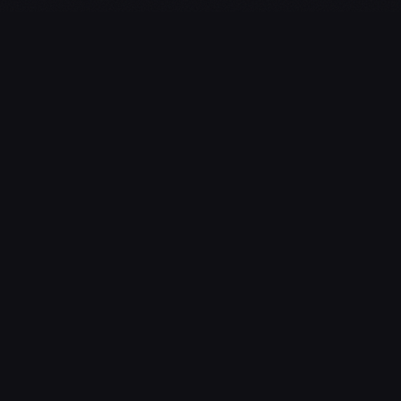
L'essentiel du gaming, streaming & esport. Guides, calendrier
esport, actualités.
NAVIGATION
Guides d’Achat