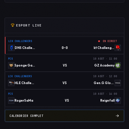
ESPORT LIVE
LCK CHALLENGERS
EN DIRECT
0–0
DNS Challengers
kt Challengers
PCS
10 AOÛT · 11:00
VS
Sponge Gaming
GZ Academy
LCK CHALLENGERS
10 AOÛT · 12:00
VS
HLE Challengers
Gen.G Global Academy
PCS
10 AOÛT · 14:00
VS
RogerSaMa
Reignfall
CALENDRIER COMPLET