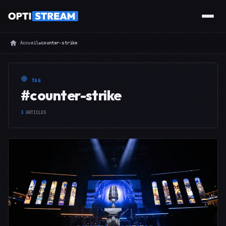
Accueil
»
counter-strike
TAG
#counter-strike
3
ARTICLES