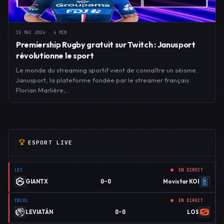
15 MAI 2026
6 MIN
Premiership Rugby gratuit sur Twitch : Janusport
révolutionne le sport
Le monde du streaming sportif vient de connaître un séisme.
Janusport, la plateforme fondée par le streamer français
Florian Marlière,…
ESPORT LIVE
LEC
EN DIRECT
0–0
GIANTX
Movistar KOI
CBLOL
EN DIRECT
0–0
LEVIATÁN
LOS