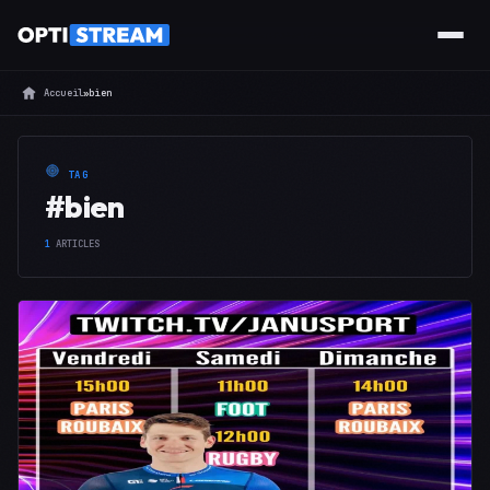
Accueil
»
bien
TAG
#bien
1
ARTICLES