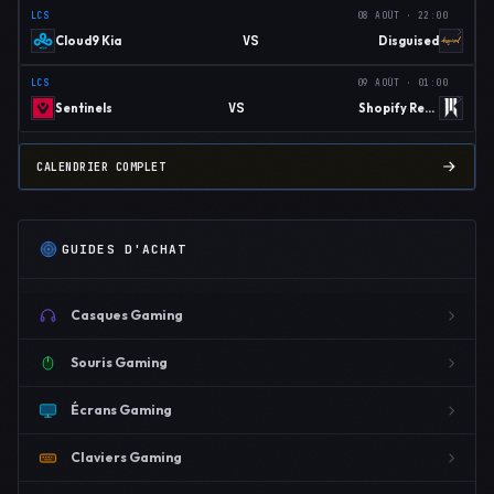
LCS
08 AOÛT · 22:00
VS
Cloud9 Kia
Disguised
LCS
09 AOÛT · 01:00
VS
Sentinels
Shopify Rebellion
CALENDRIER COMPLET
GUIDES D'ACHAT
Casques Gaming
Souris Gaming
Écrans Gaming
Claviers Gaming