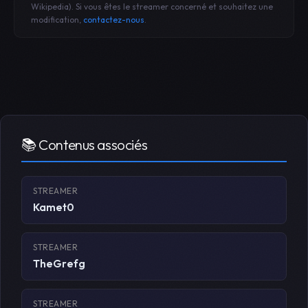
Wikipedia). Si vous êtes le streamer concerné et souhaitez une
modification,
contactez-nous
.
📚 Contenus associés
STREAMER
Kamet0
STREAMER
TheGrefg
STREAMER