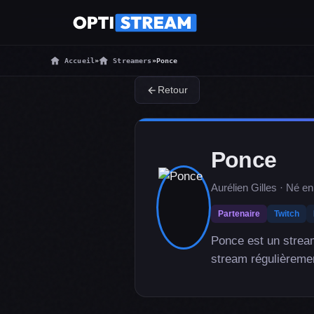
Accueil
»
Streamers
»
Ponce
Retour
Ponce
Aurélien Gilles · Né e
Partenaire
Twitch
Ponce est un strea
stream régulièremen