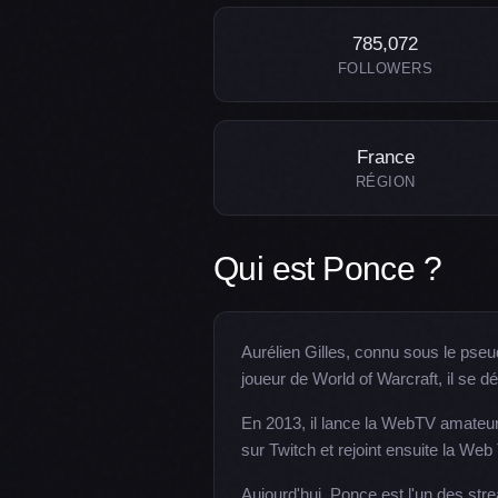
785,072
FOLLOWERS
France
RÉGION
Qui est Ponce ?
Aurélien Gilles, connu sous le pse
joueur de World of Warcraft, il se
En 2013, il lance la WebTV amateur
sur Twitch et rejoint ensuite la We
Aujourd'hui, Ponce est l'un des st