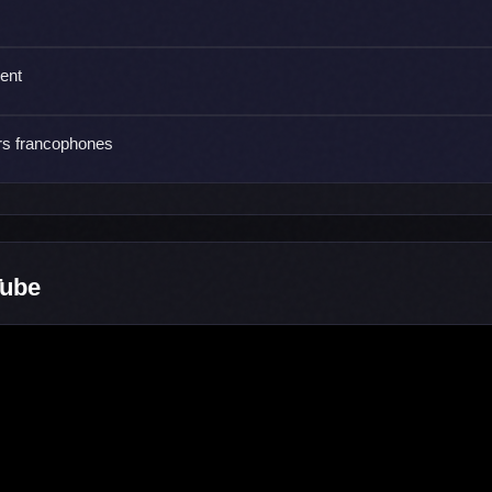
vent
rs francophones
Tube