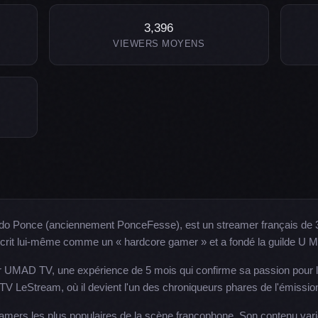
3,396
VIEWERS MOYENS
udo Ponce (anciennement PonceFesse), est un streamer français de 3
 décrit lui-même comme un « hardcore gamer » et a fondé la guilde U
 UMAD TV, une expérience de 5 mois qui confirme sa passion pour le 
b TV LeStream, où il devient l'un des chroniqueurs phares de l'émissi
reamers les plus populaires de la scène francophone. Son contenu var