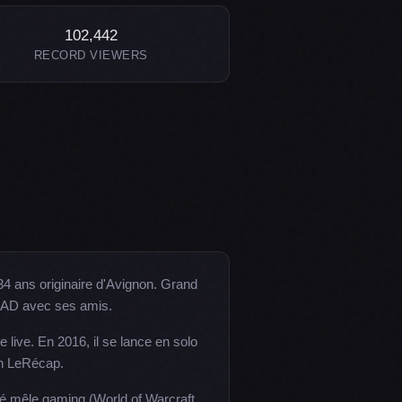
102,442
RECORD VIEWERS
4 ans originaire d'Avignon. Grand
 MAD avec ses amis.
live. En 2016, il se lance en solo
on LeRécap.
ié mêle gaming (World of Warcraft,