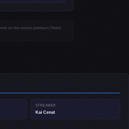
u basé sur des sources publiques (Twitch,
STREAMER
Kai Cenat