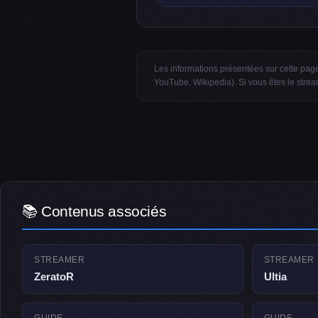
Les informations présentées sur cette page 
YouTube, Wikipedia). Si vous êtes le stre
📚 Contenus associés
STREAMER
STREAMER
ZeratoR
Ultia