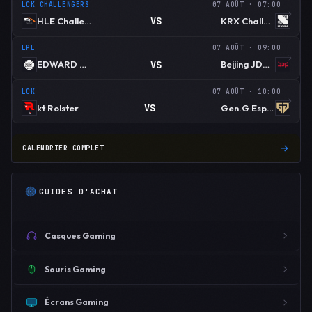
LCK CHALLENGERS
07 AOÛT · 07:00
VS
HLE Challengers
KRX Challengers
LPL
07 AOÛT · 09:00
VS
EDWARD GAMING
Beijing JDG Esports
LCK
07 AOÛT · 10:00
VS
kt Rolster
Gen.G Esports
CALENDRIER COMPLET
GUIDES D'ACHAT
Casques Gaming
Souris Gaming
Écrans Gaming