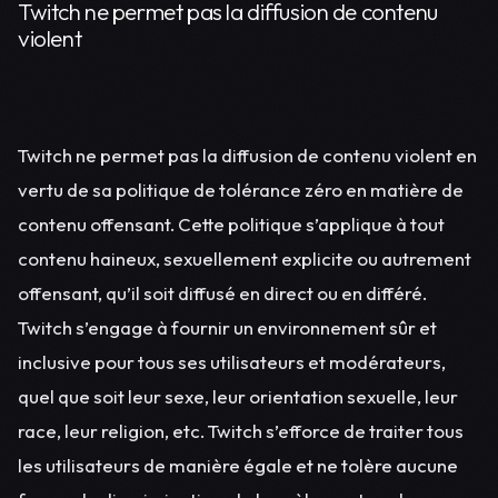
Twitch ne permet pas la diffusion de contenu
violent
Twitch ne permet pas la diffusion de contenu violent en
vertu de sa politique de tolérance zéro en matière de
contenu offensant. Cette politique s’applique à tout
contenu haineux, sexuellement explicite ou autrement
offensant, qu’il soit diffusé en direct ou en différé.
Twitch s’engage à fournir un environnement sûr et
inclusive pour tous ses utilisateurs et modérateurs,
quel que soit leur sexe, leur orientation sexuelle, leur
race, leur religion, etc. Twitch s’efforce de traiter tous
les utilisateurs de manière égale et ne tolère aucune