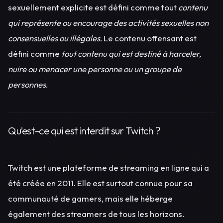
sexuellement explicite est défini comme tout
contenu
qui représente ou encourage des activités sexuelles non
consensuelles ou illégales
. Le contenu offensant est
défini comme
tout contenu qui est destiné à harceler,
nuire ou menacer une personne ou un groupe de
personnes
.
Qu’est-ce qui est interdit sur Twitch ?
Twitch est une plateforme de streaming en ligne qui a
été créée en 2011. Elle est surtout connue pour sa
communauté de gamers, mais elle héberge
également des streamers de tous les horizons.