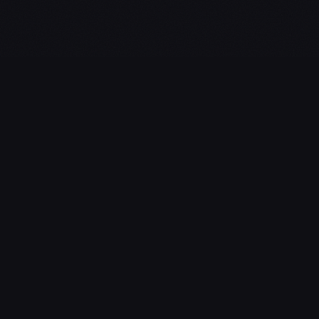
L'essentiel du gaming, streaming & esport. Guides, calendrier
esport, actualités.
NAVIGATION
Guides d’Achat