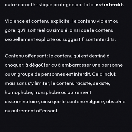
autre caractéristique protégée par la loi
est
interdit
.
Violence et contenu explicite : le contenu violent ou
gore, qu’il soit réel ou simulé, ainsi que le contenu
sexuellement explicite ou suggestif, sont interdits.
Contenu offensant : le contenu qui est destiné à
choquer, à dégoûter ou à embarrasser une personne
ou un groupe de personnes est interdit. Cela inclut,
mais sans s’y limiter, le contenu raciste, sexiste,
homophobe, transphobe ou autrement
discriminatoire, ainsi que le contenu vulgaire, obscène
ou autrement offensant.