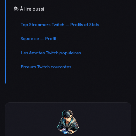
📚 À lire aussi
Top Streamers Twitch — Profils et Stats
Squeezie — Profil
Les émotes Twitch populaires
Erreurs Twitch courantes