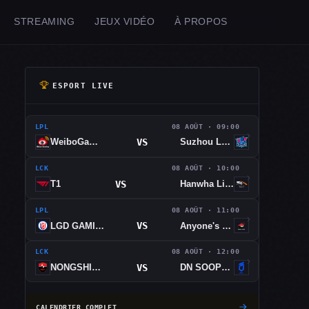
STREAMING
JEUX VIDÉO
À PROPOS
ESPORT LIVE
LPL
08 AOÛT · 09:00
VS
WeiboGaming
Suzhou LNG Esports
LCK
08 AOÛT · 10:00
VS
T1
Hanwha Life Esports
LPL
08 AOÛT · 11:00
VS
LGD GAMING
Anyone's Legend
LCK
08 AOÛT · 12:00
VS
NONGSHIM RED FORCE
DN SOOPers
CALENDRIER COMPLET