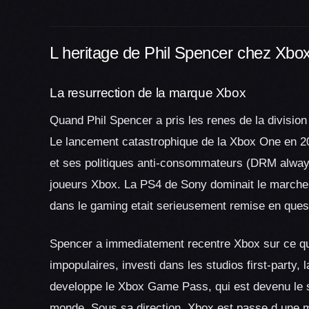
L heritage de Phil Spencer chez Xbo
La resurrection de la marque Xbox
Quand Phil Spencer a pris les renes de la division
Le lancement catastrophique de la Xbox One en 201
et ses politiques anti-consommateurs (DRM always-
joueurs Xbox. La PS4 de Sony dominait le marche 
dans le gaming etait serieusement remise en ques
Spencer a immediatement recentre Xbox sur ce qui c
impopulaires, investi dans les studios first-party,
developpe le Xbox Game Pass, qui est devenu le 
monde. Sous sa direction, Xbox est passe d une