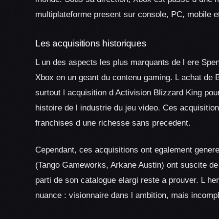
multiplateforme present sur console, PC, mobile e
Les acquisitions historiques
L un des aspects les plus marquants de l ere Spen
Xbox en un geant du contenu gaming. L achat de B
surtout l acquisition d Activision Blizzard King pou
histoire de l industrie du jeu video. Ces acquisiti
franchises d une richesse sans precedent.
Cependant, ces acquisitions ont egalement genere
(Tango Gameworks, Arkane Austin) ont suscite de v
parti de son catalogue elargi reste a prouver. L h
nuance : visionnaire dans l ambition, mais incompl