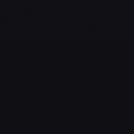
L'essentiel du gaming, streaming & esport. Guides, calendrier
esport, actualités.