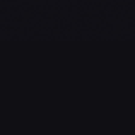
L'essentiel du gaming, streaming & esport. Guides, calendrier
esport, actualités.