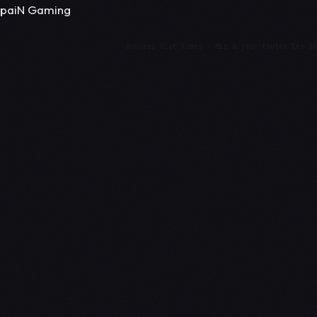
paiN Gaming
Données Riot Games · Mis à jour toutes les 3h