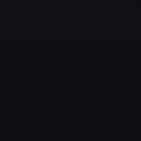
L'essentiel du gaming, streaming & esport. Guides, calendrier
esport, actualités.