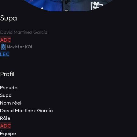
Supa
David Martínez García
ADC
Movistar KOI
LEC
Profil
Pseudo
Supa
Nom réel
David Martínez García
Rôle
ADC
Équipe