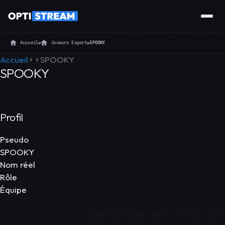
Accueil
»
Joueurs Esport
»
SPOOKY
Accueil
SPOOKY
SPOOKY
Profil
Pseudo
SPOOKY
Nom réel
Rôle
Équipe
Données Riot Games · Mis à jour toutes les 3h