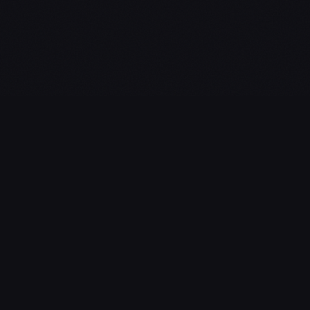
L'essentiel du gaming, streaming & esport. Guides, calendrier
esport, actualités.