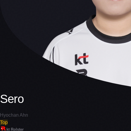
Sero
Hyochan Ahn
Top
kt Rolster