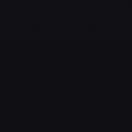
L'essentiel du gaming, streaming & esport. Guides, calendrier
esport, actualités.