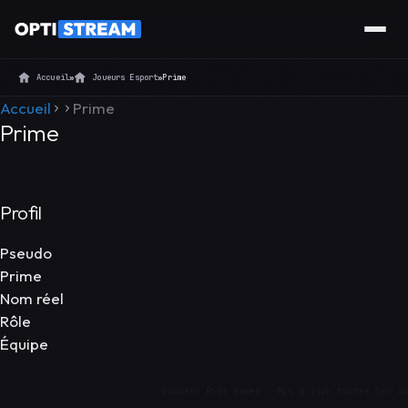
Accueil
»
Joueurs Esport
»
Prime
Accueil
Prime
Prime
Profil
Pseudo
Prime
Nom réel
Rôle
Équipe
Données Riot Games · Mis à jour toutes les 3h