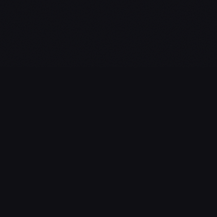
L'essentiel du gaming, streaming & esport. Guides, calendrier
esport, actualités.