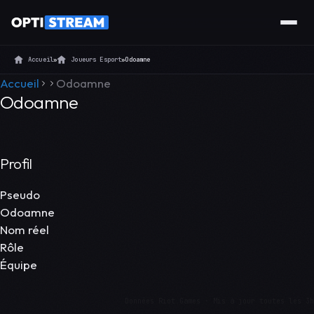
Accueil
»
Joueurs Esport
»
Odoamne
Accueil
Odoamne
Odoamne
Profil
Pseudo
Odoamne
Nom réel
Rôle
Équipe
Données Riot Games · Mis à jour toutes les 3h