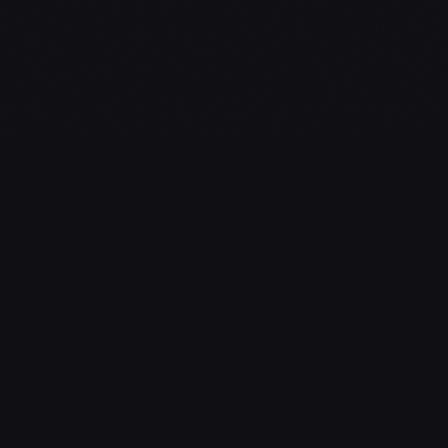
L'essentiel du gaming, streaming & esport. Guides, calendrier
esport, actualités.