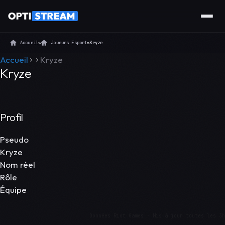
Accueil
»
Joueurs Esport
»
Kryze
Accueil
Kryze
Kryze
Profil
Pseudo
Kryze
Nom réel
Rôle
Équipe
Données Riot Games · Mis à jour toutes les 3h