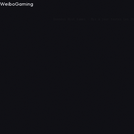
WeiboGaming
Données Riot Games · Mis à jour toutes les 3h