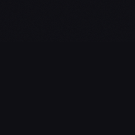
L'essentiel du gaming, streaming & esport. Guides, calendrier
esport, actualités.