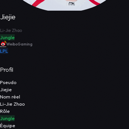
Jiejie
Li-Jie Zhao
Jungle
WeiboGaming
LPL
Profil
Pseudo
Jiejie
Nom réel
Li-Jie Zhao
Rôle
Jungle
Équipe