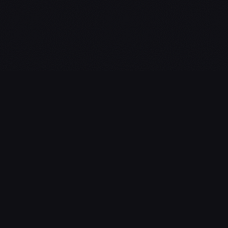
L'essentiel du gaming, streaming & esport. Guides, calendrier
esport, actualités.