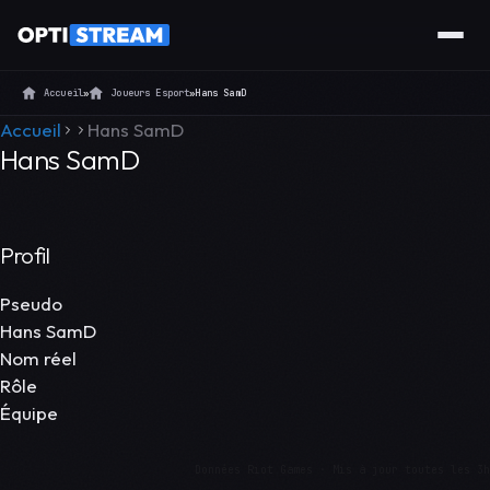
Accueil
»
Joueurs Esport
»
Hans SamD
Accueil
Hans SamD
Hans SamD
Profil
Pseudo
Hans SamD
Nom réel
Rôle
Équipe
Données Riot Games · Mis à jour toutes les 3h