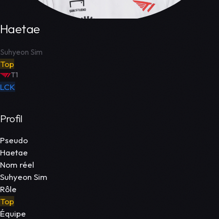
Haetae
Suhyeon Sim
Top
T1
LCK
Profil
Pseudo
Haetae
Nom réel
Suhyeon Sim
Rôle
Top
Équipe