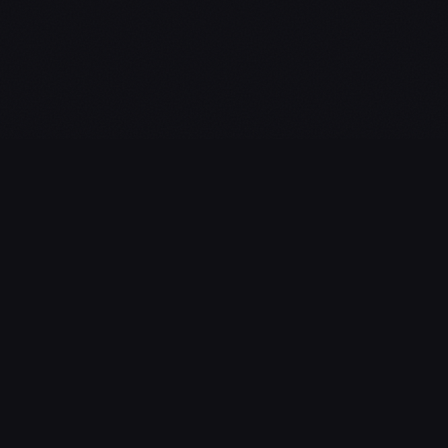
L'essentiel du gaming, streaming & esport. Guides, calendrier
esport, actualités.