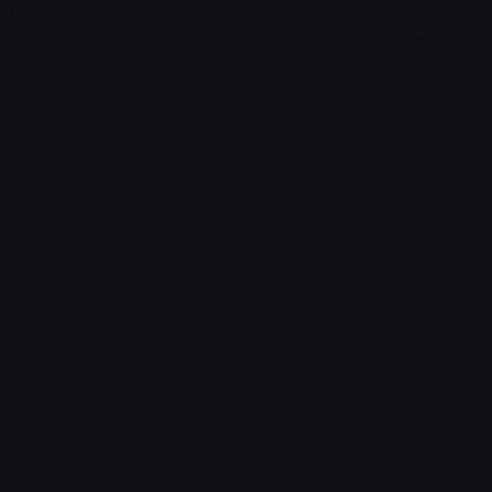
L'essentiel du gaming, streaming & esport. Guides, calendrier
esport, actualités.